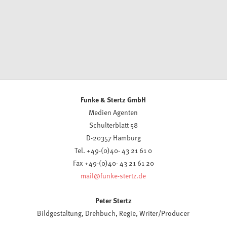
K
ONTAKT
© if… Productions / Ella Knorz
Funke & Stertz GmbH
Medien Agenten
Schulterblatt 58
D-20357 Hamburg
Tel. +49-(0)40- 43 21 61 0
Fax +49-(0)40- 43 21 61 20
mail@funke-stertz.de
Peter Stertz
Bildgestaltung, Drehbuch, Regie, Writer/Producer