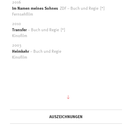
2016
Im Namen meines Sohnes
ZDF – Buch und Regie [*]
Fernsehfilm
2010
Transfer
– Buch und Regie [*]
Kinofilm
2003
Heimkehr
– Buch und Regie
Kinofilm
AUSZEICHNUNGEN