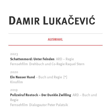
D
L
AMIR
UKAČEVIĆ
AUSWAHL
2023
Schattenmord: Unter Feinden
ARD – Regie
Fernsehfilm Drehbuch und Co-Regie Raquel Stern
2020
Ein Nasser Hund
– Buch und Regie [*]
Kinofilm
2019
Polizeiruf Rostock – Der Dunkle Zwilling
ARD – Buch und
Regie
Fernsehfilm Dialogautor Peter Palatsik