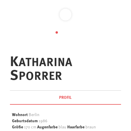
1
2
3
4
5
K
ATHARINA
S
PORRER
PROFIL
Wohnort
Berlin
Geburtsdatum
1986
Größe
Augenfarbe
Haarfarbe
170 cm
blau
braun