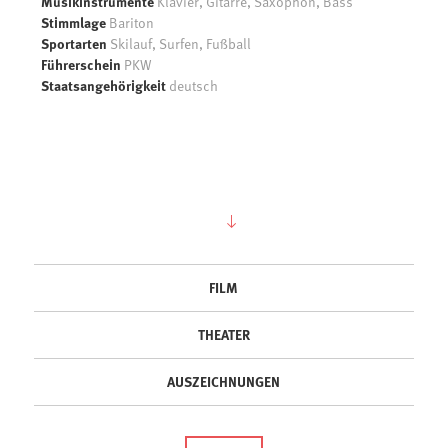
Musikinstrumente
Klavier, Gitarre, Saxophon, Bass
Stimmlage
Bariton
Sportarten
Skilauf, Surfen, Fußball
Führerschein
PKW
Staatsangehörigkeit
deutsch
FILM
THEATER
AUSZEICHNUNGEN