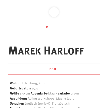
1
2
3
4
5
M
H
AREK
ARLOFF
PROFIL
Wohnort
Hamburg, Köln
Geburtsdatum
1971
Größe
Augenfarbe
Haarfarbe
170 cm
blau
braun
Ausbildung
Acting Workshops, Musikstudium
Sprachen
Englisch (perfekt), Französisch