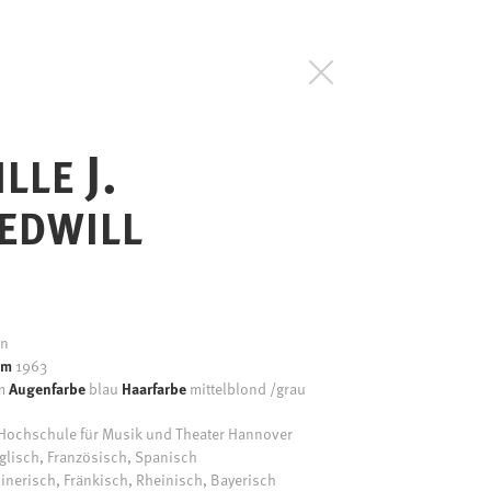
J.
ILLE
EDWILL
ln
um
1963
Augenfarbe
Haarfarbe
cm
blau
mittelblond /grau
Hochschule für Musik und Theater Hannover
glisch, Französisch, Spanisch
inerisch, Fränkisch, Rheinisch, Bayerisch