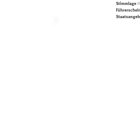
Stimmlage
M
Führerschei
Staatsangeh
ter