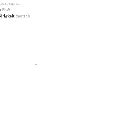
ezzosopran
n
PKW
örigkeit
deutsch