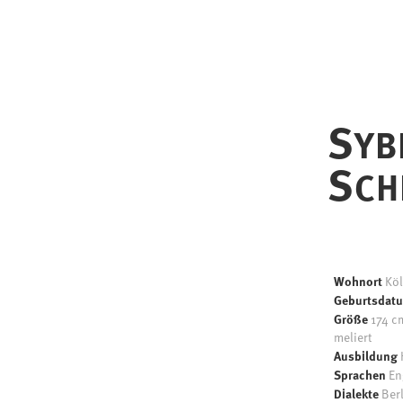
S
YB
S
CH
Wohnort
Kö
Geburtsdat
Größe
174 
meliert
Ausbildung
Sprachen
En
Dialekte
Berl